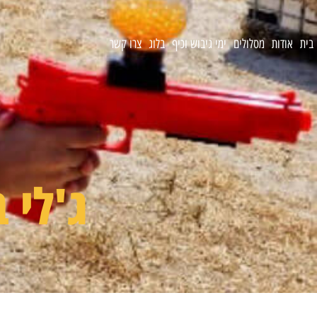
בית
אודות
מסלולים
ימי גיבוש וכיף
בלוג
צרו קשר
ג'לי ב