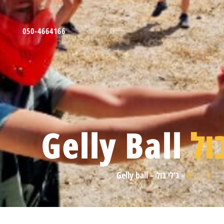
050-4664166
ול
Gelly Ball
ג'לי בול – Gelly ball
דף הבית
»