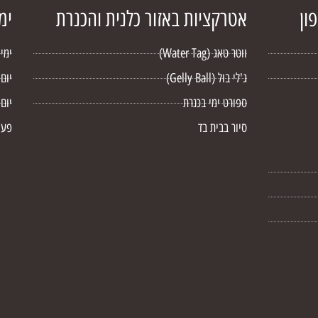
ון
אטרקציות באזור כלנית והכנרת
ימ
ווטר טאג (Water Tag)
ימי
ג'לי בול (Gelly Ball)
יום
ספורט ימי בכנרת
יום 
סיור בבית בד
פעילות t