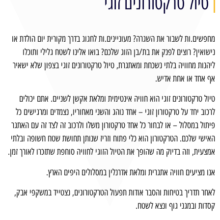
טיול טרקטורונים זוגי
מחפשים.ות לשבור את השגרה? מעוניינים.ות לחגוג בדרך מקורית יום הולדת או
נישואין? רוצים לפנק את בת/בן הזוג שלכם? בואו אלינו לשטח גלילי ותוכלו
ליהנות מחוויה בלתי נשכחת ומאתגרת, טיול טרקטורונים זוגי בצפון שלא ישאיר
אף אחד או אחת אדיש.
טיול טרקטורונים זוגי הוא חוויה אינטימית ומלאת אקשן לשניים. אתם יכולים
לרכוב יחד על טרקטורון זוגי – אחד נוהג והשני מאחוריו, נצמדים ומרגישים כל
פיתול במסלול – או לבחור כל אחד טרקטורון משלו ולרכוב זה לצד זה עם האתגר
האישי שלכם. הטרקטורון הוא כלי פתוח וזריז שנותן תחושת שטח חשופה ובלתי
אמצעית, וזה בדיוק מה שהופך את הטיול הזוגי לחוויה סוחפת שתזכרו לאורך זמן.
אנו מציעים חוויה אתגרית ומלאת אדרנלין במסלולים היפים הארץ.
לאחר תדריך בטיחות והסבר אודות תפעול הטרקטורונים, נצטייד במשקפי אבק,
קסדות ובמגני גוף ונצא לשטח.