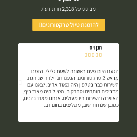
מבוסס על 2,318 חוות דעת
להזמנת טיול טרקטורונים
חנן ויס
מ






הגענו היום פעם ראשונה לשטח גלילי. הזמנו
טרקטורונ
מראש 2 טרקטורונים. הגענו זוג וילדה שנוהגת.
והטיול ש
השירות כבר בטלפון היה מאוד אדיב. יצאנו עם
שונות וא
מדריכים תותחים וסחבקים. הטיול היה מאוד כיף.
להגיע עם
האווירה והשירות היו מעולים. אנחנו מאוד נהנינו,
בחשבון ש
כמובן שנחזור שוב, ממליצים בחום רב.
לקנות במ