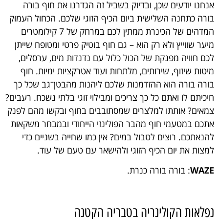
אנחנו יודעים שכן, ובדיוק בשביל זה הגדרנו את חוף בורה
בורה כתחנה השלישית ביום הכיף הזוגי שלכם. הכחול העמוק
המדהים של הכינרת ממתין לכם במרחק של 7 קילומטרים
מיער שווייץ ולא רק הוא – גם חוף בוטיק פרטי ומטופח שייתן
לכם חוויה מפנקת של הכול כלול עם נדנדות מים, ערסלים,
מיטות שיזוף, שירותים, מלתחות ועוד אטרקציות ימיות. חוף
–
בורה בורה הוא ההזדמנות שלכם ליהנות מהבטן
גב שכל כך
חיכיתם לו ואתם כל כך צריכים ומבילוי זוגי בלתי נשכח. רעבים?
צמאים? אותתו למלצרים שמסתובבים בחוף ובקשו מהם לפנק
אתכם במטעמי חוף מהבר הפולינזי הייחודי ובמבחר משקאות
להנאתכם. רוצים לטבול במים? אין כמו שחייה בשניים כדי
למצות את יום הכיף הזוגי ולהישאר עם טעם של עוד.
WAZE
: בורה בורה כנרת.
נפלאות הקולינריה בטבריה הקטנה